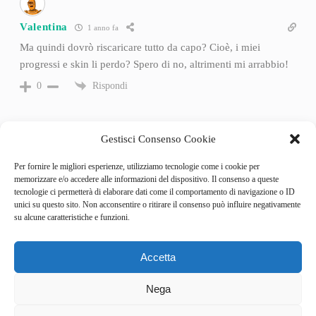
Valentina
1 anno fa
Ma quindi dovrò riscaricare tutto da capo? Cioè, i miei
progressi e skin li perdo? Spero di no, altrimenti mi arrabbio!
Rispondi
0
Gestisci Consenso Cookie
Per fornire le migliori esperienze, utilizziamo tecnologie come i cookie per
memorizzare e/o accedere alle informazioni del dispositivo. Il consenso a queste
tecnologie ci permetterà di elaborare dati come il comportamento di navigazione o ID
unici su questo sito. Non acconsentire o ritirare il consenso può influire negativamente
su alcune caratteristiche e funzioni.
Accetta
Categories
Behind the Game
Nega
GameSpotlight
Hot Reviews