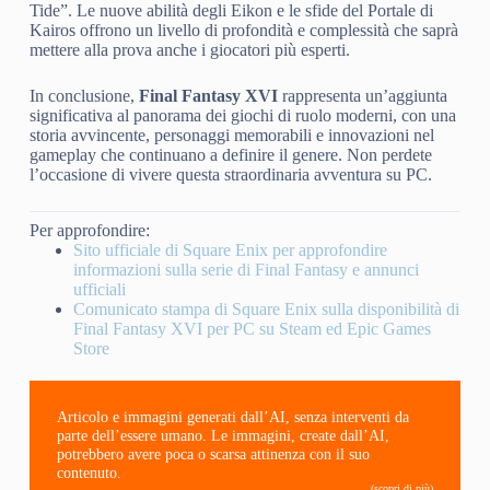
Tide”. Le nuove abilità degli Eikon e le sfide del Portale di
Kairos offrono un livello di profondità e complessità che saprà
mettere alla prova anche i giocatori più esperti.
In conclusione,
Final Fantasy XVI
rappresenta un’aggiunta
significativa al panorama dei giochi di ruolo moderni, con una
storia avvincente, personaggi memorabili e innovazioni nel
gameplay che continuano a definire il genere. Non perdete
l’occasione di vivere questa straordinaria avventura su PC.
Per approfondire:
Sito ufficiale di Square Enix per approfondire
informazioni sulla serie di Final Fantasy e annunci
ufficiali
Comunicato stampa di Square Enix sulla disponibilità di
Final Fantasy XVI per PC su Steam ed Epic Games
Store
Articolo e immagini generati dall’AI, senza interventi da
parte dell’essere umano. Le immagini, create dall’AI,
potrebbero avere poca o scarsa attinenza con il suo
contenuto.
(scopri di più)