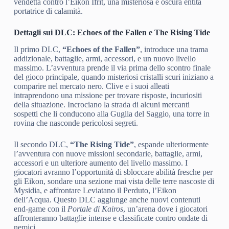
vendetta contro l’Eikon Ifrit, una misteriosa e oscura entità
portatrice di calamità.
Dettagli sui DLC: Echoes of the Fallen e The Rising Tide
Il primo DLC,
“Echoes of the Fallen”
, introduce una trama
addizionale, battaglie, armi, accessori, e un nuovo livello
massimo. L’avventura prende il via prima dello scontro finale
del gioco principale, quando misteriosi cristalli scuri iniziano a
comparire nel mercato nero. Clive e i suoi alleati
intraprendono una missione per trovare risposte, incuriositi
della situazione. Incrociano la strada di alcuni mercanti
sospetti che li conducono alla Guglia del Saggio, una torre in
rovina che nasconde pericolosi segreti.
Il secondo DLC,
“The Rising Tide”
, espande ulteriormente
l’avventura con nuove missioni secondarie, battaglie, armi,
accessori e un ulteriore aumento del livello massimo. I
giocatori avranno l’opportunità di sbloccare abilità fresche per
gli Eikon, sondare una sezione mai vista delle terre nascoste di
Mysidia, e affrontare Leviatano il Perduto, l’Eikon
dell’Acqua. Questo DLC aggiunge anche nuovi contenuti
end-game con il
Portale di Kairos
, un’arena dove i giocatori
affronteranno battaglie intense e classificate contro ondate di
nemici.