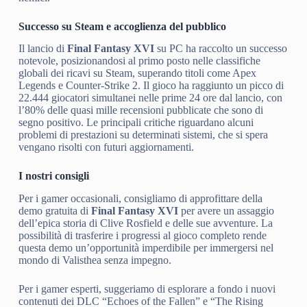
Successo su Steam e accoglienza del pubblico
Il lancio di
Final Fantasy XVI
su PC ha raccolto un successo
notevole, posizionandosi al primo posto nelle classifiche
globali dei ricavi su Steam, superando titoli come Apex
Legends e Counter-Strike 2. Il gioco ha raggiunto un picco di
22.444 giocatori simultanei nelle prime 24 ore dal lancio, con
l’80% delle quasi mille recensioni pubblicate che sono di
segno positivo. Le principali critiche riguardano alcuni
problemi di prestazioni su determinati sistemi, che si spera
vengano risolti con futuri aggiornamenti.
I nostri consigli
Per i gamer occasionali, consigliamo di approfittare della
demo gratuita di
Final Fantasy XVI
per avere un assaggio
dell’epica storia di Clive Rosfield e delle sue avventure. La
possibilità di trasferire i progressi al gioco completo rende
questa demo un’opportunità imperdibile per immergersi nel
mondo di Valisthea senza impegno.
Per i gamer esperti, suggeriamo di esplorare a fondo i nuovi
contenuti dei DLC “Echoes of the Fallen” e “The Rising