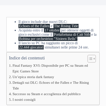
Il gioco include due nuovi DLC:
Echoes of the Fallen
e
The Rising Tide
.
Acquista entro il
17 ottobre
per ottenere oggetti di
gioco esclusivi come il
Portafortuna di Cait Sith
e la
Bobina per orchestrion "Sixteen Bells"
.
Il lancio su PC ha raggiunto un picco di
22.444 giocatori
simultanei nelle prime 24 ore.
Indice dei contenuti
Final Fantasy XVI: Disponibile per PC su Steam ed
Epic Games Store
Un’epica storia dark fantasy
Dettagli sui DLC: Echoes of the Fallen e The Rising
Tide
Successo su Steam e accoglienza del pubblico
I nostri consigli