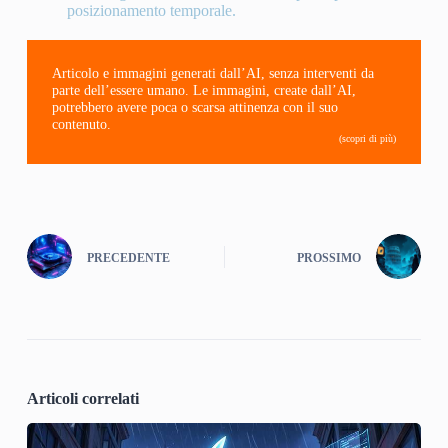
posizionamento temporale.
Articolo e immagini generati dall’AI, senza interventi da
parte dell’essere umano. Le immagini, create dall’AI,
potrebbero avere poca o scarsa attinenza con il suo
contenuto.
(scopri di più)
PRECEDENTE
PROSSIMO
Articoli correlati