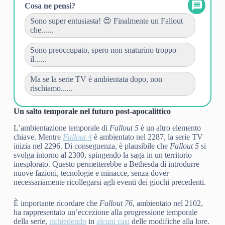
Cosa ne pensi?
Sono super entusiasta! 😍 Finalmente un Fallout
che......
Sono preoccupato, spero non snaturino troppo
il......
Ma se la serie TV è ambientata dopo, non
rischiamo......
Un salto temporale nel futuro post-apocalittico
L’ambientazione temporale di
Fallout 5
è un altro elemento
chiave. Mentre
Fallout 4
è ambientato nel 2287, la serie TV
inizia nel 2296. Di conseguenza, è plausibile che
Fallout 5
si
svolga intorno al 2300, spingendo la saga in un territorio
inesplorato. Questo permetterebbe a Bethesda di introdurre
nuove fazioni, tecnologie e minacce, senza dover
necessariamente ricollegarsi agli eventi dei giochi precedenti.
È importante ricordare che
Fallout 76
, ambientato nel 2102,
ha rappresentato un’eccezione alla progressione temporale
della serie,
richiedendo
in
alcuni casi
delle modifiche alla lore.