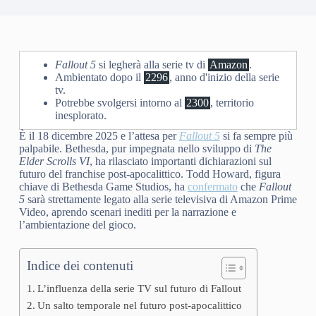
Fallout 5
si legherà alla serie tv di
Amazon
.
Ambientato dopo il
2296
, anno d'inizio della serie
tv.
Potrebbe svolgersi intorno al
2300
, territorio
inesplorato.
È il 18 dicembre 2025 e l’attesa per
Fallout 5
si fa sempre più
palpabile. Bethesda, pur impegnata nello sviluppo di
The
Elder Scrolls VI
, ha rilasciato importanti dichiarazioni sul
futuro del franchise post-apocalittico. Todd Howard, figura
chiave di Bethesda Game Studios, ha
confermato
che
Fallout
5
sarà strettamente legato alla serie televisiva di Amazon Prime
Video, aprendo scenari inediti per la narrazione e
l’ambientazione del gioco.
Indice dei contenuti
L’influenza della serie TV sul futuro di Fallout
Un salto temporale nel futuro post-apocalittico