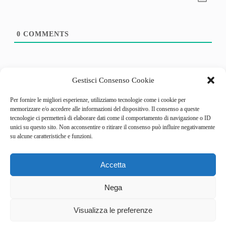
0
COMMENTS
Gestisci Consenso Cookie
Per fornire le migliori esperienze, utilizziamo tecnologie come i cookie per
memorizzare e/o accedere alle informazioni del dispositivo. Il consenso a queste
tecnologie ci permetterà di elaborare dati come il comportamento di navigazione o ID
unici su questo sito. Non acconsentire o ritirare il consenso può influire negativamente
su alcune caratteristiche e funzioni.
Accetta
Categories
Behind the Game
Nega
GameSpotlight
Hot Reviews
News
Visualizza le preferenze
Pro Tips