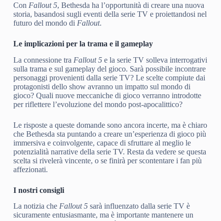
Con
Fallout 5
, Bethesda ha l’opportunità di creare una nuova
storia, basandosi sugli eventi della serie TV e proiettandosi nel
futuro del mondo di
Fallout
.
Le implicazioni per la trama e il gameplay
La connessione tra
Fallout 5
e la serie TV solleva interrogativi
sulla trama e sul gameplay del gioco. Sarà possibile incontrare
personaggi provenienti dalla serie TV? Le scelte compiute dai
protagonisti dello show avranno un impatto sul mondo di
gioco? Quali nuove meccaniche di gioco verranno introdotte
per riflettere l’evoluzione del mondo post-apocalittico?
Le risposte a queste domande sono ancora incerte, ma è chiaro
che Bethesda sta puntando a creare un’esperienza di gioco più
immersiva e coinvolgente, capace di sfruttare al meglio le
potenzialità narrative della serie TV. Resta da vedere se questa
scelta si rivelerà vincente, o se finirà per scontentare i fan più
affezionati.
I nostri consigli
La notizia che
Fallout 5
sarà influenzato dalla serie TV è
sicuramente entusiasmante, ma è importante mantenere un