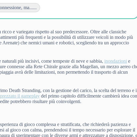
connessione, ma......
cco e variegato rispetto al suo predecessore. Oltre alle classiche
menti più frequenti e la possibilità di utilizzare veicoli in modo più
re Arenate) che nemici umani e robotici, scegliendo tra un approccio
 naturali più incisivi, come tempeste di neve e sabbia,
inondazioni
e
rutture connesse alla Rete Chirale grazie alla Magellan, un mezzo aereo ch
Spiaggia avrà delle limitazioni, non permettendo il trasporto di alcun
imo Death Stranding, con la gestione del carico, la scelta del terreno e i
prezzato il gameplay
del primo capitolo difficilmente cambierà idea co
dite potrebbero risultare più coinvolgenti.
rienza di gioco complessa e stratificata, che richiederà pazienza e
si al gioco con calma, prendendosi il tempo necessario per esplorare il
ra di sperimentare con le diverse armi e attrezzature a disposizione, 