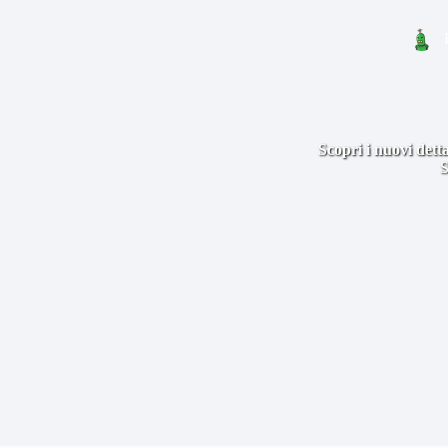
Scopri i nuovi dett
S