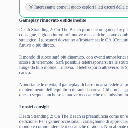
🤔 Interessante come il gioco esplori i lati oscuri della 
Gameplay rinnovato e sfide inedite
Death Stranding 2: On The Beach promette un gameplay più ri
consegne, il gioco introdurrà nuove meccaniche, come combatti
strategico. I giocatori dovranno affrontare sia le CA (Creatu
furtivo o più diretto.
Il mondo di gioco sarà più dinamico, con eventi atmosferici e
scosse di terremoto. Sarà possibile teletrasportarsi tra le st
funge da hub mobile. Tuttavia, il teletrasporto attraverso la 
carico.
Nonostante le novità, il gameplay di base rimarrà fedele al pr
mantenimento dell’equilibrio durante la corsa. Chi non ha
ap
questo sequel, anche se le nuove meccaniche e le missioni ine
I nostri consigli
Death Stranding 2: On The Beach si preannuncia come un’espe
dedizione. Per i gamer occasionali, consigliamo di approcciar
mondo e comprendere le meccaniche di gioco. Non abbiate pau