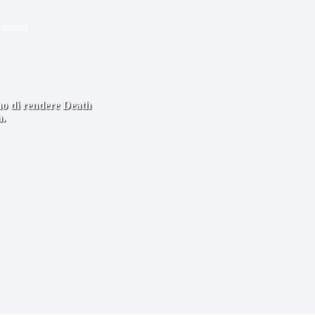
mmenti
ono di rendere Death
a.