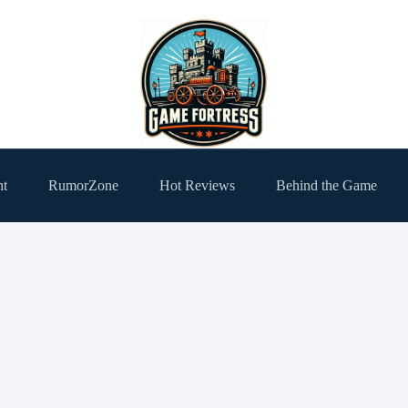
ht
RumorZone
Hot Reviews
Behind the Game