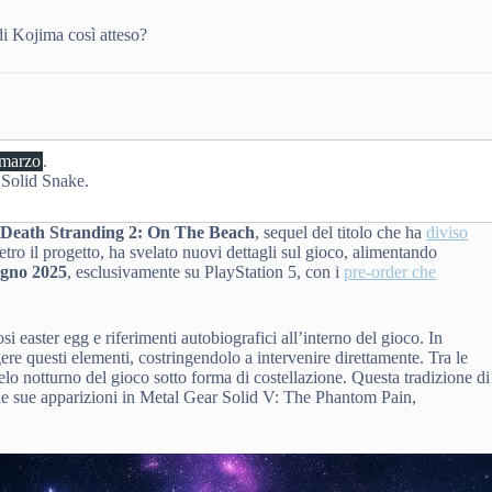
di Kojima così atteso?
 marzo
.
a Solid Snake.
i
Death Stranding 2: On The Beach
, sequel del titolo che ha
diviso
ro il progetto, ha svelato nuovi dettagli sul gioco, alimentando
ugno 2025
, esclusivamente su PlayStation 5, con i
pre-order che
easter egg e riferimenti autobiografici all’interno del gioco. In
ngere questi elementi, costringendolo a intervenire direttamente. Tra le
elo notturno del gioco sotto forma di costellazione. Questa tradizione di
lle sue apparizioni in Metal Gear Solid V: The Phantom Pain,