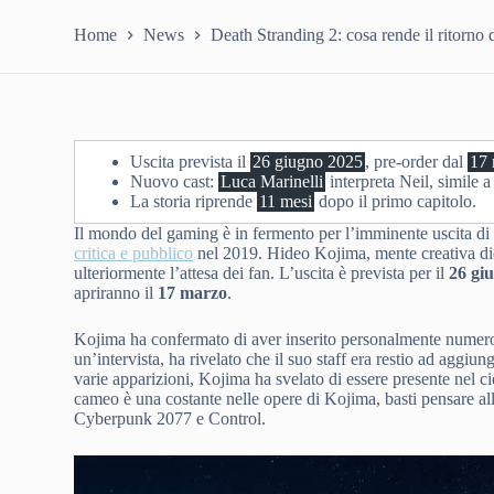
Home
News
Death Stranding 2: cosa rende il ritorno 
Uscita prevista il
26 giugno 2025
, pre-order dal
17
Nuovo cast:
Luca Marinelli
interpreta Neil, simile 
La storia riprende
11 mesi
dopo il primo capitolo.
Il mondo del gaming è in fermento per l’imminente uscita d
critica e pubblico
nel 2019. Hideo Kojima, mente creativa diet
ulteriormente l’attesa dei fan. L’uscita è prevista per il
26 gi
apriranno il
17 marzo
.
Kojima ha confermato di aver inserito personalmente numerosi 
un’intervista, ha rivelato che il suo staff era restio ad aggiu
varie apparizioni, Kojima ha svelato di essere presente nel ci
cameo è una costante nelle opere di Kojima, basti pensare a
Cyberpunk 2077 e Control.