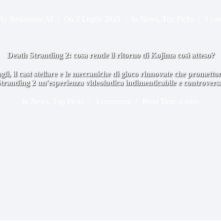
By
Redazione AI
On
2 Luglio 2025
In
News
,
Top Picks
3 co
Death Stranding 2: cosa rende il ritorno di Kojima così atteso?
agli, il cast stellare e le meccaniche di gioco rinnovate che promett
tranding 2 un'esperienza videoludica indimenticabile e controvers
In
News
,
Top Picks
3 commenti
Read Time
4 mins