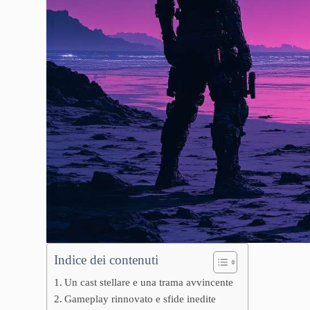
Indice dei contenuti
Un cast stellare e una trama avvincente
Gameplay rinnovato e sfide inedite