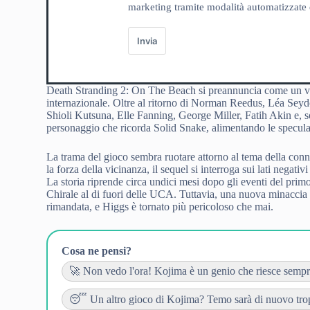
marketing tramite modalità automatizzate e
Invia
Death Stranding 2: On The Beach si preannuncia come un vero
internazionale. Oltre al ritorno di Norman Reedus, Léa Seydo
Shioli Kutsuna, Elle Fanning, George Miller, Fatih Akin e, s
personaggio che ricorda Solid Snake, alimentando le speculaz
La trama del gioco sembra ruotare attorno al tema della conn
la forza della vicinanza, il sequel si interroga sui lati nega
La storia riprende circa undici mesi dopo gli eventi del prim
Chirale al di fuori delle UCA. Tuttavia, una nuova minaccia 
rimandata, e Higgs è tornato più pericoloso che mai.
Cosa ne pensi?
🚀 Non vedo l'ora! Kojima è un genio che riesce sempre 
😴 Un altro gioco di Kojima? Temo sarà di nuovo tropp