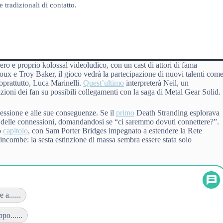
 tradizionali di contatto.
 e proprio kolossal videoludico, con un cast di attori di fama
ux e Troy Baker, il gioco vedrà la partecipazione di nuovi talenti com
oprattutto, Luca Marinelli.
Quest’ultimo
interpreterà Neil, un
ioni dei fan su possibili collegamenti con la saga di Metal Gear Solid.
essione e alle sue conseguenze. Se il
primo
Death Stranding esplorava
tivi delle connessioni, domandandosi se “ci saremmo dovuti connettere?”.
o
capitolo
, con Sam Porter Bridges impegnato a estendere la Rete
incombe: la sesta estinzione di massa sembra essere stata solo
a......
o......