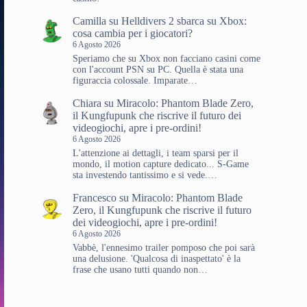
Camilla
su
Helldivers 2 sbarca su Xbox:
cosa cambia per i giocatori?
6 Agosto 2026
Speriamo che su Xbox non facciano casini come
con l'account PSN su PC. Quella è stata una
figuraccia colossale. Imparate…
Chiara
su
Miracolo: Phantom Blade Zero,
il Kungfupunk che riscrive il futuro dei
videogiochi, apre i pre-ordini!
6 Agosto 2026
L'attenzione ai dettagli, i team sparsi per il
mondo, il motion capture dedicato... S-Game
sta investendo tantissimo e si vede.…
Francesco
su
Miracolo: Phantom Blade
Zero, il Kungfupunk che riscrive il futuro
dei videogiochi, apre i pre-ordini!
6 Agosto 2026
Vabbè, l'ennesimo trailer pomposo che poi sarà
una delusione. 'Qualcosa di inaspettato' è la
frase che usano tutti quando non…