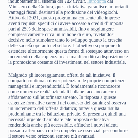
indubbiamente il sistema del
Tax Credit
.
Introdotta
dal
Ministero della Cultura, questa iniziativa garantisce importanti
vantaggi fiscali destinati alla produzione dei videogiochi.
Attivo dal 2021, questo programma consente alle imprese
aventi requisiti specifici di avere accesso a crediti d’imposta
pari al 25% delle spese ammissibili, fino a raggiungere
complessivamente circa un milione di euro, rivelandosi
decisivo nello stimolare tanto lo sviluppo quanto la crescita
delle società operanti nel settore. L’obiettivo si propone di
estendere ulteriormente questa forma di sostegno attraverso un
incremento della capienza massima di credito a disposizione e
la promozione costante di investimenti nel settore industriale.
Malgrado gli incoraggiamenti offerti da tali iniziative, il
comparto continua a dover potenziare le proprie competenze
manageriali e imprenditoriali. È fondamentale riconoscere
come numerose realtà aziendali italiane facciano ancora
affidamento sull’autofinanziamento. In risposta a queste
esigenze formative carenti nel contesto del gaming si osserva
un incremento dell’offerta didattica; tuttavia questa risulta
predominante tra le istituzioni private. Si presenta quindi una
necessità urgente d’ampliare tale proposta educativa
rendendola anche più accessibile, affinché i nuovi talenti
possano affermarsi con le competenze essenziali per condurre
il settore verso orizzonti sempre più avanzati.