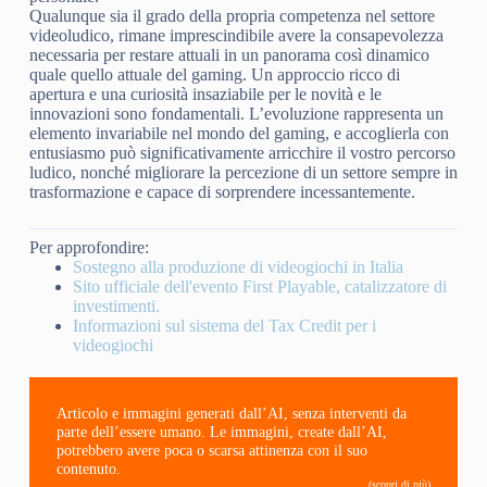
Qualunque sia il grado della propria competenza nel settore
videoludico, rimane imprescindibile avere la consapevolezza
necessaria per restare attuali in un panorama così dinamico
quale quello attuale del gaming. Un approccio ricco di
apertura e una curiosità insaziabile per le novità e le
innovazioni sono fondamentali. L’evoluzione rappresenta un
elemento invariabile nel mondo del gaming, e accoglierla con
entusiasmo può significativamente arricchire il vostro percorso
ludico, nonché migliorare la percezione di un settore sempre in
trasformazione e capace di sorprendere incessantemente.
Per approfondire:
Sostegno alla produzione di videogiochi in Italia
Sito ufficiale dell'evento First Playable, catalizzatore di
investimenti.
Informazioni sul sistema del Tax Credit per i
videogiochi
Articolo e immagini generati dall’AI, senza interventi da
parte dell’essere umano. Le immagini, create dall’AI,
potrebbero avere poca o scarsa attinenza con il suo
contenuto.
(scopri di più)