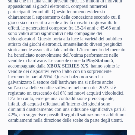
stima che in Italia siano presenti circa 13 milioni di individui
appassionati ai giochi elettronici, compresi numerosi
partecipanti femminili. Questo fenomeno evidenzia
chiaramente il superamento della concezione secondo cui il
gioco sia circoscritto a sole attività maschili o giovanili. In
effetti, le generazioni comprese fra 15-24 anni e 45-65 anni
sono validi attori significativi nella compagine dei
videogiocatori. Questo porta alla luce la varietà del pubblico
attirato dai giochi elettronici, smantellando diversi pregiudizi
storicamente associati a tale ambito. L’incremento del mercato
ha beneficiato notevolmente dell’ottima performance nelle
vendite di hardware. Le console come la
PlayStation 5
,
accompagnate dalla
XBOX SERIES X/S
, hanno spinto le
vendite dei dispositivi verso l’alto con un sorprendente
incremento pari al
63%
. Questo balzo non solo ha
galvanizzato il settore dell’hardware ma si riflette anche
sull’ascesa delle vendite software: nel corso del 2023 si è
registrato un crescendo del
6%
nei nuovi acquisti videoludici.
D’altro canto, emerge una contraddizione preoccupante;
infatti, gli acquisti effettuati all’interno dei giochi sono
diminuiti drasticamente: con una riduzione significativa pari al
42%
, ciò suggerisce possibili segni di saturazione o addirittura
cambiamenti nella direzione delle scelte da parte degli utenti.