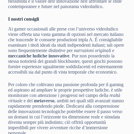
flessibilità e il valore dell’innovazione nell’affrontare le sfide
contemporanee e future nel panorama videoludico.
I nostri consigli
Ai gamer occasionali alle prese con l’universo videoludico
viene offerta una vasta gamma di opzioni nel mercato italiano
che trascende le consuete produzioni tripla A. È consigliabile
esaminare i titoli ideati da studi indipendenti italiani; tali opere
sono frequentemente distintive per
narrazioni originali
e
meccaniche ludiche innovative
. Pur non possedendo la
stessa notorietà dei grandi blockbuster, questi giochi possono
fornire esperienze ugualmente soddisfacenti ed estremamente
accessibili sia dal punto di vista temporale che economico.
Per coloro che coltivano una passione profonda per il gaming
ed aspirano ad ampliare le proprie prospettive ludiche, è utile
monitorare con attenzione i progressi nel campo della
realtà
virtuale
e del
metaverso
, ambiti nei quali stili avanzati stanno
rapidamente prendendo piede. Dedicarsi alla comprensione
delle innovazioni tecnologiche potrebbe essere il passo verso
un domani in cui l’orizzonte tra dimensione reale e simulata
diventa sempre più indistinto; ciò offrirà opportunità
imperdibili per vivere avventure ricche d’immersione
personale.