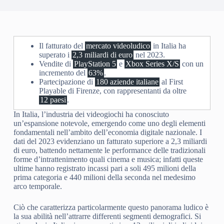
Il fatturato del
mercato videoludico
in Italia ha
superato i
2,3 miliardi di euro
nel 2023.
Vendite di
PlayStation 5
e
Xbox Series X/S
con un
incremento del
63%
.
Partecipazione di
180 aziende italiane
al First
Playable di Firenze, con rappresentanti da oltre
12 paesi
.
In Italia, l’industria dei videogiochi ha conosciuto
un’espansione notevole, emergendo come uno degli elementi
fondamentali nell’ambito dell’economia digitale nazionale. I
dati del 2023 evidenziano un fatturato superiore a 2,3 miliardi
di euro, battendo nettamente le performance delle tradizionali
forme d’intrattenimento quali cinema e musica; infatti queste
ultime hanno registrato incassi pari a soli 495 milioni della
prima categoria e 440 milioni della seconda nel medesimo
arco temporale.
Ciò che caratterizza particolarmente questo panorama ludico è
la sua abilità nell’attrarre differenti segmenti demografici. Si