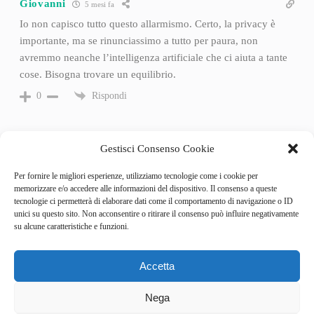
Giovanni
5 mesi fa
Io non capisco tutto questo allarmismo. Certo, la privacy è
importante, ma se rinunciassimo a tutto per paura, non
avremmo neanche l’intelligenza artificiale che ci aiuta a tante
cose. Bisogna trovare un equilibrio.
Rispondi
0
Gestisci Consenso Cookie
Per fornire le migliori esperienze, utilizziamo tecnologie come i cookie per
memorizzare e/o accedere alle informazioni del dispositivo. Il consenso a queste
tecnologie ci permetterà di elaborare dati come il comportamento di navigazione o ID
unici su questo sito. Non acconsentire o ritirare il consenso può influire negativamente
su alcune caratteristiche e funzioni.
Accetta
Categories
Behind the Game
Nega
GameSpotlight