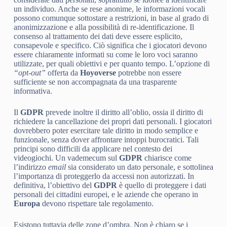
un individuo. Anche se rese anonime, le informazioni vocali
possono comunque sottostare a restrizioni, in base al grado di
anonimizzazione e alla possibilità di re-identificazione. Il
consenso al trattamento dei dati deve essere esplicito,
consapevole e specifico. Ciò significa che i giocatori devono
essere chiaramente informati su come le loro voci saranno
utilizzate, per quali obiettivi e per quanto tempo. L’opzione di
“opt-out”
offerta da
Hoyoverse
potrebbe non essere
sufficiente se non accompagnata da una trasparente
informativa.
Il
GDPR
prevede inoltre il diritto all’oblio, ossia il diritto di
richiedere la cancellazione dei propri dati personali. I giocatori
dovrebbero poter esercitare tale diritto in modo semplice e
funzionale, senza dover affrontare intoppi burocratici. Tali
principi sono difficili da applicare nel contesto dei
videogiochi. Un vademecum sul
GDPR
chiarisce come
l’indirizzo
email
sia considerato un dato personale, e sottolinea
l’importanza di proteggerlo da accessi non autorizzati. In
definitiva, l’obiettivo del
GDPR
è quello di proteggere i dati
personali dei cittadini europei, e le aziende che operano in
Europa
devono rispettare tale regolamento.
Esistono tuttavia delle zone d’ombra. Non è chiaro se i