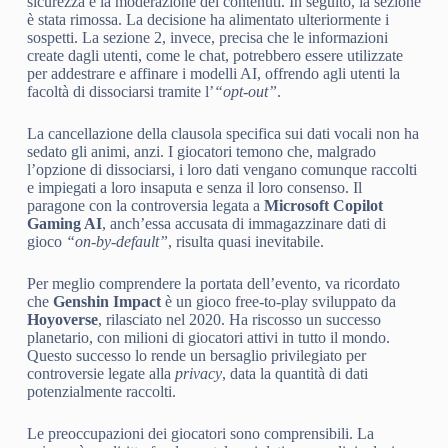
sicurezza e la moderazione dei contenuti. In seguito, la sezione
è stata rimossa. La decisione ha alimentato ulteriormente i
sospetti. La sezione 2, invece, precisa che le informazioni
create dagli utenti, come le chat, potrebbero essere utilizzate
per addestrare e affinare i modelli AI, offrendo agli utenti la
facoltà di dissociarsi tramite l’
“opt-out”
.
La cancellazione della clausola specifica sui dati vocali non ha
sedato gli animi, anzi. I giocatori temono che, malgrado
l’opzione di dissociarsi, i loro dati vengano comunque raccolti
e impiegati a loro insaputa e senza il loro consenso. Il
paragone con la controversia legata a
Microsoft Copilot
Gaming AI
, anch’essa accusata di immagazzinare dati di
gioco
“on-by-default”
, risulta quasi inevitabile.
Per meglio comprendere la portata dell’evento, va ricordato
che
Genshin Impact
è un gioco free-to-play sviluppato da
Hoyoverse
, rilasciato nel 2020. Ha riscosso un successo
planetario, con milioni di giocatori attivi in tutto il mondo.
Questo successo lo rende un bersaglio privilegiato per
controversie legate alla
privacy
, data la quantità di dati
potenzialmente raccolti.
Le preoccupazioni dei giocatori sono comprensibili. La