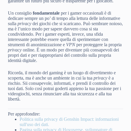
garantire un futuro più sicuro e trasparente per i giocatori.
Un consiglio
fondamentale
per i gamer occasionali è di
dedicare sempre un po’ di tempo alla lettura delle informative
sulla
privacy
dei giochi che si scaricano. Può sembrare noioso,
ma è l’unico modo per sapere davvero cosa si sta
condividendo. Per i gamer esperti, invece, una sfida
interessante potrebbe essere quella di sperimentare con
strumenti di anonimizzazione e
VPN
per proteggere la propria
privacy
online. È un modo per diventare più consapevoli dei
propri dati e per riappropriarsi del controllo sulla propria
identità digitale.
Ricorda, il mondo del gaming è un luogo di divertimento e
scoperta, ma è anche un ambiente in cui la tua
privacy
è a
rischio. Sii consapevole, informati, e prendi il controllo dei
tuoi dati. Solo così potrai goderti appieno la tua passione per i
videogiochi, senza rinunciare alla tua sicurezza e alla tua
libertà.
Per approfondire:
Politica sulla privacy di Genshin Impact: informazioni
sull'uso dei dati.
Pagina sulla privacy di Hoyoverse, sviluppatore di