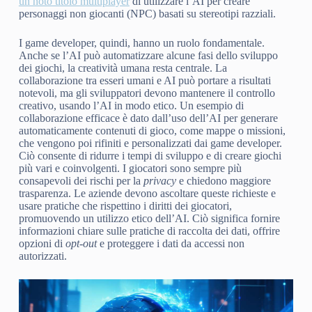
un noto titolo multiplayer
di utilizzare l’AI per creare
personaggi non giocanti (NPC) basati su stereotipi razziali.
I game developer, quindi, hanno un ruolo fondamentale.
Anche se l’AI può automatizzare alcune fasi dello sviluppo
dei giochi, la creatività umana resta centrale. La
collaborazione tra esseri umani e AI può portare a risultati
notevoli, ma gli sviluppatori devono mantenere il controllo
creativo, usando l’AI in modo etico. Un esempio di
collaborazione efficace è dato dall’uso dell’AI per generare
automaticamente contenuti di gioco, come mappe o missioni,
che vengono poi rifiniti e personalizzati dai game developer.
Ciò consente di ridurre i tempi di sviluppo e di creare giochi
più vari e coinvolgenti. I giocatori sono sempre più
consapevoli dei rischi per la
privacy
e chiedono maggiore
trasparenza. Le aziende devono ascoltare queste richieste e
usare pratiche che rispettino i diritti dei giocatori,
promuovendo un utilizzo etico dell’AI. Ciò significa fornire
informazioni chiare sulle pratiche di raccolta dei dati, offrire
opzioni di
opt-out
e proteggere i dati da accessi non
autorizzati.