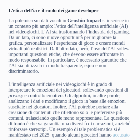
L’etica dell’ia e il ruolo dei game developer
La polemica sui dati vocali in
Genshin Impact
si inserisce in
un contesto più ampio: l’etica dell’intelligenza artificiale (AI)
nei videogiochi. L’AI sta trasformando l’industria del gaming.
Da un lato, ci sono nuove opportunità per migliorare la
grafica, personalizzare l’esperienza di gioco e creare mondi
virtuali più realistici. Dall’altro lato, però, l’uso dell’AI solleva
importanti questioni etiche, che devono essere affrontate in
modo responsabile. In particolare, è necessario garantire che
l’AI sia utilizzata in modo trasparente, equo e non
discriminatorio.
L’intelligenza artificiale nei videogiochi è in grado di
interpretare le emozioni dei giocatori, sollevando questioni di
privacy
e controllo emotivo. Gli algoritmi, in altre parole,
analizzano i dati e modificano il gioco in base alle emozioni
suscitate nei giocatori. Inoltre, l’AI potrebbe portare alla
creazione di contenuti che riflettono solo le preferenze più
comuni, tralasciando quelle meno rappresentate. La questione
di fondo è che va garantita una diversità di narrazioni, anziché
rinforzare stereotipi. Un esempio di tale problematica si è
manifestato nel 2025, quando alcuni giocatori hanno
accusato