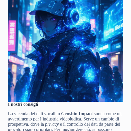
I nostri consigli
La vicenda dei dati vocali in
Genshin Impact
suona come un
avvertimento per l’industria videoludica. Serve un cambio di
prospettiva, dove la
privacy
e il controllo dei dati da parte dei
giocatori siano prioritari. Per raggiungere ciò, si possono