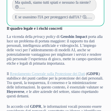
Ma quindi, siamo tutti spiati e nessuno fa niente?
😠......
E se usassimo l'IA per proteggerci dall'IA? 🤔......
Il quadro legale e i rischi concreti
La vicenda della
privacy policy
di
Genshin Impact
porta alla
luce un problema di portata maggiore: il rapporto tra dati
personali, intelligenza artificiale e videogiochi. L’impiego
delle voci per l’addestramento di modelli AI, anche se
potenzialmente vantaggioso per migliorare i servizi e rendere
più personale l’esperienza di gioco, mette in campo questioni
etiche e legali di primaria importanza.
Il
Regolamento Generale sulla Protezione dei Dati
(
GDPR
)
stabilisce dei punti cardine per la protezione dei dati personali.
Tra questi, la trasparenza, il consenso e la minimizzazione
delle informazioni. In questo contesto, è essenziale valutare se
Hoyoverse
, e le altre aziende del settore, stiano rispettando
questi dettami.
In accordo col
GDPR
, le informazioni vocali possono essere
considerate dati personali, soprattutto se idonee a identificare