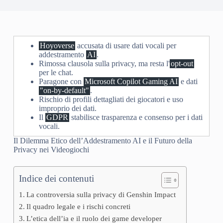
Hoyoverse
accusata di usare dati vocali per
addestramento
AI
.
Rimossa clausola sulla privacy, ma resta l'
opt-out
per le chat.
Paragone con
Microsoft Copilot Gaming AI
e dati
"on-by-default"
.
Rischio di profili dettagliati dei giocatori e uso
improprio dei dati.
Il
GDPR
stabilisce trasparenza e consenso per i dati
vocali.
Il Dilemma Etico dell’Addestramento AI e il Futuro della
Privacy nei Videogiochi
Indice dei contenuti
La controversia sulla privacy di Genshin Impact
Il quadro legale e i rischi concreti
L’etica dell’ia e il ruolo dei game developer