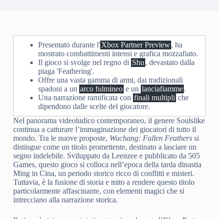
Presentato durante l'
Xbox Partner Preview
, ha
mostrato combattimenti intensi e grafica mozzafiato.
Il gioco si svolge nel regno di
Shu
, devastato dalla
piaga 'Feathering'.
Offre una vasta gamma di armi, dai tradizionali
spadoni a un
arco fulmineo
e un
lanciafiamme
.
Una narrazione ramificata con
finali multipli
che
dipendono dalle scelte del giocatore.
Nel panorama videoludico contemporaneo, il genere Soulslike
continua a catturare l’immaginazione dei giocatori di tutto il
mondo. Tra le nuove proposte,
Wuchang: Fallen Feathers
si
distingue come un titolo promettente, destinato a lasciare un
segno indelebile. Sviluppato da Leenzee e pubblicato da 505
Games, questo gioco si colloca nell’epoca della tarda dinastia
Ming in Cina, un periodo storico ricco di conflitti e misteri.
Tuttavia, è la fusione di storia e mito a rendere questo titolo
particolarmente affascinante, con elementi magici che si
intrecciano alla narrazione storica.