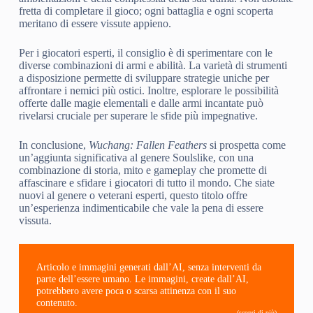
fretta di completare il gioco; ogni battaglia e ogni scoperta
meritano di essere vissute appieno.
Per i giocatori esperti, il consiglio è di sperimentare con le
diverse combinazioni di armi e abilità. La varietà di strumenti
a disposizione permette di sviluppare strategie uniche per
affrontare i nemici più ostici. Inoltre, esplorare le possibilità
offerte dalle magie elementali e dalle armi incantate può
rivelarsi cruciale per superare le sfide più impegnative.
In conclusione,
Wuchang: Fallen Feathers
si prospetta come
un’aggiunta significativa al genere Soulslike, con una
combinazione di storia, mito e gameplay che promette di
affascinare e sfidare i giocatori di tutto il mondo. Che siate
nuovi al genere o veterani esperti, questo titolo offre
un’esperienza indimenticabile che vale la pena di essere
vissuta.
Articolo e immagini generati dall’AI, senza interventi da
parte dell’essere umano. Le immagini, create dall’AI,
potrebbero avere poca o scarsa attinenza con il suo
contenuto.
(scopri di più)