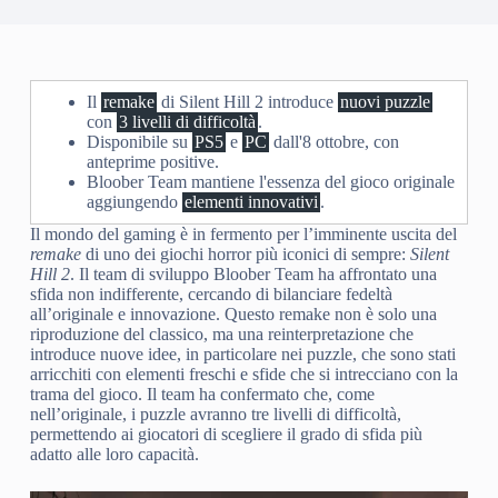
Il
remake
di Silent Hill 2 introduce
nuovi puzzle
con
3 livelli di difficoltà
.
Disponibile su
PS5
e
PC
dall'8 ottobre, con
anteprime positive.
Bloober Team mantiene l'essenza del gioco originale
aggiungendo
elementi innovativi
.
Il mondo del gaming è in fermento per l’imminente uscita del
remake
di uno dei giochi horror più iconici di sempre:
Silent
Hill 2
. Il team di sviluppo Bloober Team ha affrontato una
sfida non indifferente, cercando di bilanciare fedeltà
all’originale e innovazione. Questo remake non è solo una
riproduzione del classico, ma una reinterpretazione che
introduce nuove idee, in particolare nei puzzle, che sono stati
arricchiti con elementi freschi e sfide che si intrecciano con la
trama del gioco. Il team ha confermato che, come
nell’originale, i puzzle avranno tre livelli di difficoltà,
permettendo ai giocatori di scegliere il grado di sfida più
adatto alle loro capacità.