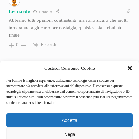
Leonardo
1 anno fa
Abbiamo tutti opinioni contrastanti, ma sono sicuro che molti
torneranno a giocarlo per nostalgia, qualsiasi sia il risultato
finale.
Rispondi
0
Gestisci Consenso Cookie
Per fornire le migliori esperienze, utilizziamo tecnologie come i cookie per
memorizzare e/o accedere alle informazioni del dispositivo. Il consenso a queste
tecnologie ci permetterà di elaborare dati come il comportamento di navigazione o ID
unici su questo sito. Non acconsentire o ritirare il consenso può influire negativamente
su alcune caratteristiche e funzioni.
Accetta
Categories
Behind the Game
Nega
GameSpotlight