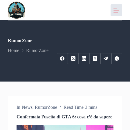
S
a
l
t
a
a
l
RumorZone
c
o
Home
RumorZone
n
t
e
n
u
t
o
In
News
,
RumorZone
Read Time
3 mins
Confermata l’uscita di GTA 6: cosa c’è da sapere