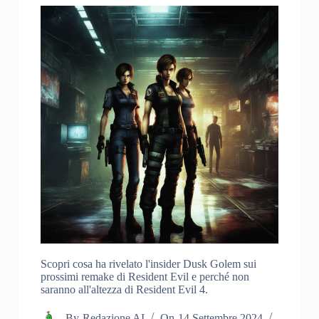
Scopri cosa ha rivelato l'insider Dusk Golem sui
prossimi remake di Resident Evil e perché non
saranno all'altezza di Resident Evil 4.
By
Redazione AI
On
14 Settembre 2024