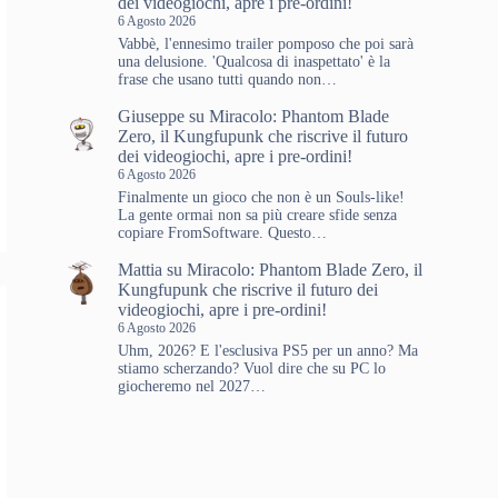
dei videogiochi, apre i pre-ordini!
6 Agosto 2026
Vabbè, l'ennesimo trailer pomposo che poi sarà
una delusione. 'Qualcosa di inaspettato' è la
frase che usano tutti quando non…
Giuseppe
su
Miracolo: Phantom Blade
Zero, il Kungfupunk che riscrive il futuro
dei videogiochi, apre i pre-ordini!
6 Agosto 2026
Finalmente un gioco che non è un Souls-like!
La gente ormai non sa più creare sfide senza
copiare FromSoftware. Questo…
Mattia
su
Miracolo: Phantom Blade Zero, il
Kungfupunk che riscrive il futuro dei
videogiochi, apre i pre-ordini!
6 Agosto 2026
Uhm, 2026? E l'esclusiva PS5 per un anno? Ma
stiamo scherzando? Vuol dire che su PC lo
giocheremo nel 2027…