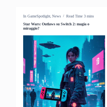
In
GameSpotlight
,
News
Read Time
3 mins
Star Wars: Outlaws su Switch 2: magia o
miraggio?