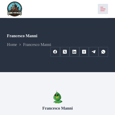
S
a
l
t
a
a
l
Francesco Manni
c
o
Home
Francesco Manni
n
t
e
n
u
t
o
Francesco Manni